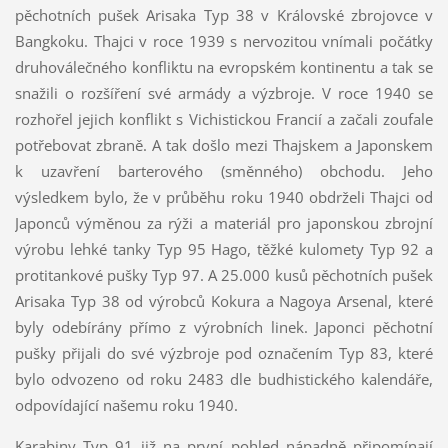
pěchotních pušek Arisaka Typ 38 v Královské zbrojovce v
Bangkoku. Thajci v roce 1939 s nervozitou vnímali počátky
druhoválečného konfliktu na evropském kontinentu a tak se
snažili o rozšíření své armády a výzbroje. V roce 1940 se
rozhořel jejich konflikt s Vichistickou Francií a začali zoufale
potřebovat zbraně. A tak došlo mezi Thajskem a Japonskem
k uzavření barterového (směnného) obchodu. Jeho
výsledkem bylo, že v průběhu roku 1940 obdrželi Thajci od
Japonců výměnou za rýži a materiál pro japonskou zbrojní
výrobu lehké tanky Typ 95 Hago, těžké kulomety Typ 92 a
protitankové pušky Typ 97. A 25.000 kusů pěchotních pušek
Arisaka Typ 38 od výrobců Kokura a Nagoya Arsenal, které
byly odebírány přímo z výrobních linek. Japonci pěchotní
pušky přijali do své výzbroje pod označením Typ 83, které
bylo odvozeno od roku 2483 dle budhistického kalendáře,
odpovídající našemu roku 1940.
Karabiny Typ 91 již na první pohled nápadně připomínají