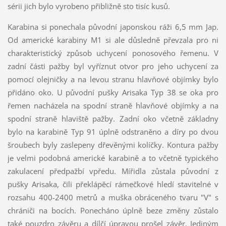
sérii jich bylo vyrobeno přibližně sto tisíc kusů.
Karabina si ponechala původní japonskou ráži 6,5 mm Jap.
Od americké karabiny M1 si ale důsledně převzala pro ni
charakteristický způsob uchycení ponosového řemenu. V
zadní části pažby byl vyříznut otvor pro jeho uchycení za
pomocí olejničky a na levou stranu hlavňové objímky bylo
přidáno oko. U původní pušky Arisaka Typ 38 se oka pro
řemen nacházela na spodní straně hlavňové objímky a na
spodní straně hlaviště pažby. Zadní oko včetně základny
bylo na karabině Typ 91 úplně odstraněno a díry po dvou
šroubech byly zaslepeny dřevěnými kolíčky. Kontura pažby
je velmi podobná americké karabině a to včetně typického
zakulacení předpažbí vpředu. Mířidla zůstala původní z
pušky Arisaka, čili překlápěcí rámečkové hledí stavitelné v
rozsahu 400-2400 metrů a muška obráceného tvaru "V" s
chrániči na bocích. Ponecháno úplně beze změny zůstalo
také pouzdro závěru a dílčí úpravou prošel závěr. Jediným