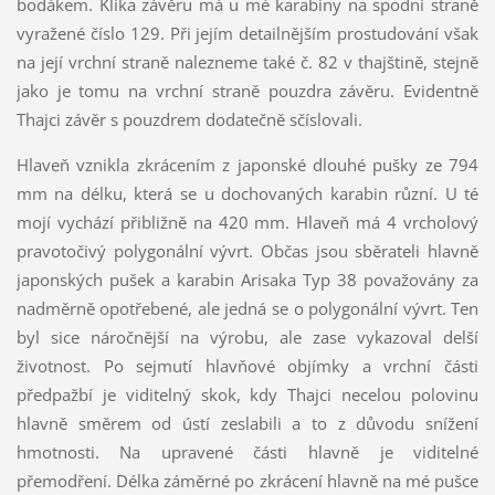
bodákem. Klika závěru má u mé karabiny na spodní straně
vyražené číslo 129. Při jejím detailnějším prostudování však
na její vrchní straně nalezneme také č. 82 v thajštině, stejně
jako je tomu na vrchní straně pouzdra závěru. Evidentně
Thajci závěr s pouzdrem dodatečně sčíslovali.
Hlaveň vznikla zkrácením z japonské dlouhé pušky ze 794
mm na délku, která se u dochovaných karabin různí. U té
mojí vychází přibližně na 420 mm. Hlaveň má 4 vrcholový
pravotočivý polygonální vývrt. Občas jsou sběrateli hlavně
japonských pušek a karabin Arisaka Typ 38 považovány za
nadměrně opotřebené, ale jedná se o polygonální vývrt. Ten
byl sice náročnější na výrobu, ale zase vykazoval delší
životnost. Po sejmutí hlavňové objímky a vrchní části
předpažbí je viditelný skok, kdy Thajci necelou polovinu
hlavně směrem od ústí zeslabili a to z důvodu snížení
hmotnosti. Na upravené části hlavně je viditelné
přemodření. Délka záměrné po zkrácení hlavně na mé pušce