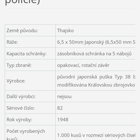
Země původu:
Thajsko
Ráže:
6,5 x 50mm Japonský (6,5x50 mm SR)
Kapacita schránky:
zásobníková schránka na 5 nábojů
Typ zbraně:
opakovací, rotační závěr
původní japonská puška Typ 38 byl
Výrobce:
modifikována Královskou zbrojovkou 
Další výrobci:
nejsou
Sériové číslo:
82
Rok výroby:
1948
Počet vyrobených
1.000 kusů v rozmezí sériových čísel 
kusů: