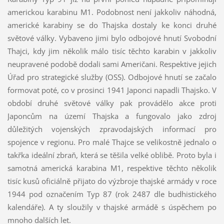
americkou karabinu M1. Podobnost není jakkoliv náhodná,
americké karabiny se do Thajska dostaly ke konci druhé
světové války. Vybaveno jimi bylo odbojové hnutí Svobodní
Thajci, kdy jim několik málo tisíc těchto karabin v jakkoliv
neupravené podobě dodali sami Američani. Respektive jejich
Úřad pro strategické služby (OSS). Odbojové hnutí se začalo
formovat poté, co v prosinci 1941 Japonci napadli Thajsko. V
období druhé světové války pak provádělo akce proti
Japoncům na území Thajska a fungovalo jako zdroj
důležitých vojenských zpravodajských informací pro
spojence v regionu. Pro malé Thajce se velikostně jednalo o
takřka ideální zbraň, která se těšila velké oblibě. Proto byla i
samotná americká karabina M1, respektive těchto několik
tisíc kusů oficiálně přijato do výzbroje thajské armády v roce
1944 pod označením Typ 87 (rok 2487 dle budhistického
kalendáře). A ty sloužily v thajské armádě s úspěchem po
mnoho dalších let.