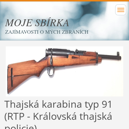
MOJE SBÍRKA
ZAJÍMAVOSTI O MÝCH ZBRANÍCH
Thajská karabina typ 91
(RTP - Královská thajská
policie)