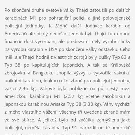
Po skončení druhé světové války Thajci zatoužili po dalších
karabinách M1 pro pohraniční policii a jiné polovojenské
policejní jednotky. K žádné další dodávce karabin od
Američanů ale nikdy nedošlo. Jednak byli Thajci tou dobou
finančně dost vyčerpaní, ale především měly výrobní linky
na výrobu karabin v USA po skončení války odstávku. Čeho
měli ale Thajci hodně z vlastních zdrojů byly pušky Typ 83 a
Typ 38 po kapitulujících Japoncích. A tak se Královská
zbrojovka v Bangkoku chopila výzvy a vytvořila vskutku
unikátní karabinu, lehkou ruční zbraň pro policejní jednotky,
vážící 2,96 kg. Váhově byla přibližně na půl cesty mezi
americkou karabinou M1 (2,52 kg včetně zásobníku) a
japonskou karabinou Arisaka Typ 38 (3,38 kg). Váhy vychází
z mého vlastního vážení, všechny tři uvedené zbraně mám
ve své sbírce. A jelikož byla od začátku zamýšlena jako
policejní, neměla karabina Typ 91 narozdíl od té americké