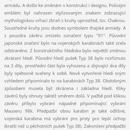
armádu. A došlo ke změnám v konstrukci i designu. Policejní
emblém byl nahrazen stylizovaným znakem zobrazující
mythologickou vrhací zbraň s kruhy uprostřed, tzv. Chakrou.
Soustředné kruhy jsou dodnes symbolem thajské armády. A
z pouzdra závěru zmizelo označení typu "91". Původní
japonské značení bylo na vojenských karabinách také zcela
odstraněno. Z konstrukčního hlediska bylo největší změnou
zkrácení hledí. Původní hledí pušek Typ 38 bylo rozříznuto
na 3 díly, prostřední část byla vyhozena a zbývající dva díly
byly opětovně svařeny k sobě. Nově vytvořené hledí svým
vzhledem připomínalo to na karabinách Typ 38. Obdobným
způsobem musela být zkrácena i základna hledí. Kliky
závěrů byly ohnuty taktéž směrem dolů. V pažbě pod klikou
závěru přibylo vybrání nápadně připomínající vybrání
Mauseru 98k. Předpažbí obou karabin je také odlišné,
vojenská karabina má vybrání pro prsty pro lepší úchop
(kratší než u pěchotních pušek Typ 38). Zakončení předpažbí