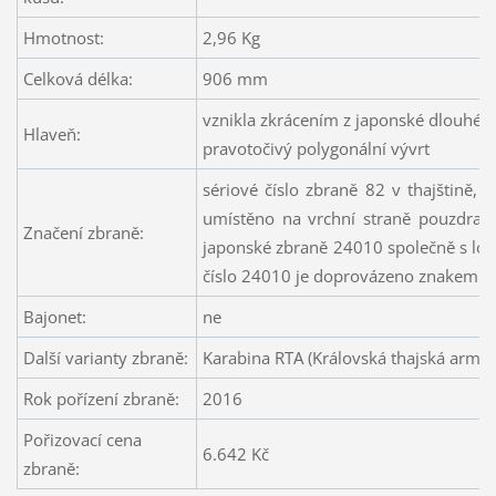
Hmotnost:
2,96 Kg
Celková délka:
906 mm
vznikla zkrácením z japonské dlouhé 
Hlaveň:
pravotočivý polygonální vývrt
sériové číslo zbraně 82 v thajštině, 
umístěno na vrchní straně pouzdra z
Značení zbraně:
japonské zbraně 24010 společně s lo
číslo 24010 je doprovázeno znakem kan
Bajonet:
ne
Další varianty zbraně:
Karabina RTA (Královská thajská armád
Rok pořízení zbraně:
2016
Pořizovací cena
6.642 Kč
zbraně: