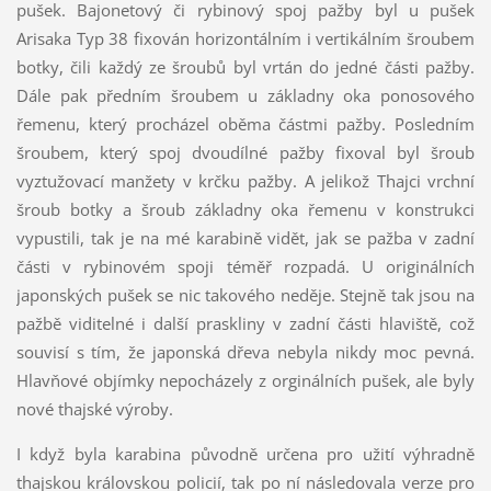
pušek. Bajonetový či rybinový spoj pažby byl u pušek
Arisaka Typ 38 fixován horizontálním i vertikálním šroubem
botky, čili každý ze šroubů byl vrtán do jedné části pažby.
Dále pak předním šroubem u základny oka ponosového
řemenu, který procházel oběma částmi pažby. Posledním
šroubem, který spoj dvoudílné pažby fixoval byl šroub
vyztužovací manžety v krčku pažby. A jelikož Thajci vrchní
šroub botky a šroub základny oka řemenu v konstrukci
vypustili, tak je na mé karabině vidět, jak se pažba v zadní
části v rybinovém spoji téměř rozpadá. U originálních
japonských pušek se nic takového neděje. Stejně tak jsou na
pažbě viditelné i další praskliny v zadní části hlaviště, což
souvisí s tím, že japonská dřeva nebyla nikdy moc pevná.
Hlavňové objímky nepocházely z orginálních pušek, ale byly
nové thajské výroby.
I když byla karabina původně určena pro užití výhradně
thajskou královskou policií, tak po ní následovala verze pro