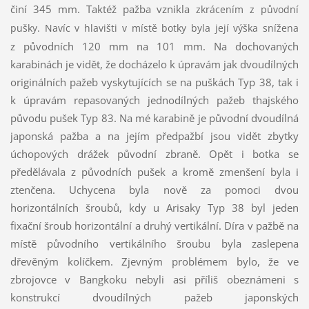
činí 345 mm. Taktéž pažba vznikla
zkrácením z původní
pušky. Navíc v hlavišti v místě botky byla její výška snížena
z
původních 120 mm na 101 mm. Na dochovaných
karabinách je vidět, že docházelo k úpravám jak dvoudílných
originálních pažeb vyskytujících se na puškách Typ 38, tak i
k úpravám repasovaných jednodílných pažeb thajského
původu pušek Typ 83. Na mé karabině je původní dvoudílná
japonská pažba a na jejím předpažbí jsou vidět zbytky
úchopových drážek původní zbraně. Opět i botka se
předělávala z původních pušek a kromě zmenšení byla i
ztenčena. Uchycena byla nově za pomoci dvou
horizontálních šroubů, kdy u Arisaky Typ 38 byl jeden
fixační šroub horizontální a druhý vertikální. Díra v pažbě na
místě původního vertikálního šroubu byla zaslepena
dřevěným kolíčkem. Zjevným problémem bylo, že ve
zbrojovce v Bangkoku nebyli asi příliš obeznámeni s
konstrukcí dvoudílných pažeb japonských