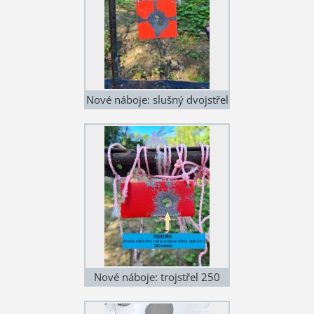
Nové náboje: slušný dvojstřel
250 metrů
Nové náboje: trojstřel 250
metrů