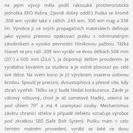
na jejím vývoji měla podíl rakosuká protiteroristická
jednotka EKO Kobra. Zjevně dobrý oddíl:) Puška se kromě
.308 win vyrábí také v rážích .243 win, 300 win mag a 338
lm. Výrobce ji ve svých propagačních materiálech definuje
jako vysoce přesnou opakovací pušku s odnímatelným
zásobníkem a vysoko pevnostní hliníkovou pažbou. Těžká
hlaveň se pro ráži .308 win vyrábí ve dvou délkách 508 mm
(20´´) a 600 mm (23,6´´), já dsiponuji delším provdením. Je
vyráběna kováním za studena a je volně plovoucí po celé
své délce. Na svém konci je již výrobcem osazena úsťovou
brzdou. Spoušť je precizní, dvoustupňová a přesně víte, kdy
zbraň vystřelí. Těžko se jí bude hledat konkurence. Závěr je
válcový odsuvný, chod je až sametově hladký, otevírá se
o
pod úhlem 70
a má 4 uzamykací ozuby. Mechanismus
závěru chránící střelce v případě defektu označuje výrobce
pod zkratkou SBS (Safe Bolt Sytem). Pušku mám v celo
černém matném provedení, vyrábí se také ve dvou