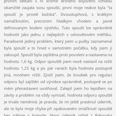
prvním setkání s ní kromě drsného bojového vzhledu
okamžitě zaujala svou spouští, první moje reakce byla "ta
spoušť je prostě božská". Dvoustupňová, s krátkým
namáčknutím, precizním hladkým chodem a jasně
definovaným bodem výstřelu. Tuto spoušť lze oprávněně
hodnotit jako jednu z nejlepších v celosvětovém měřítku.
Paradoxně j
ediný problém, který jsem u pušky zaznamenal
byla spoušť a to hned v samotném počátku, kdy jsem ji
zakoupil. Spoušť byla zajištěna proti povolení a nastavena na
hodnotu 1,6 kg. Odpor spoušťě jsem nově nastavil na nižší
hodnotu 1,25 kg a po pár ranách byla hodnota postupně
jiná, mnohem nižší. Zjistil jsem, že šroubek pro regulaci
odporu byl zajištěn od výrobce oprávněně, postupně se po
mém přenastavení uvolňoval. Zalepil jsem ho lepidlem na
závity a problém na vždy vymizel, hodnota odporu spouště
je trvale neměnná. Je pravda, že mi ještě prasknul úderník,
ale to byla moje chyba při opakovaném zmáčknutí spouště
bez náboje v komoře. Nový úderník přišel z Rakouska