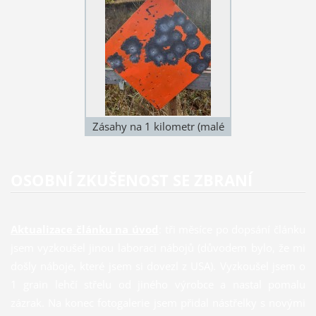
Zásahy na 1 kilometr (malé
oděrky), ostatní zásahy .338
LM
OSOBNÍ ZKUŠENOST SE ZBRANÍ
Aktualizace článku na úvod
: tři měsíce po dopsání článku
jsem vyzkoušel jinou laboraci nábojů (důvodem bylo, že mi
došly náboje, které jsem si dovezl z USA). Vyzkoušel jsem o
1 grain lehčí střelu od jiného výrobce a nastal pomalu
zázrak. Na konec fotogalerie jsem přidal nástřelky s novými