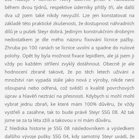
během dvou týdnů, respektive úderníky přišly tři, ale další
dva už jsem také nikdy nevyužil. Lze jen konstatovat na
základě této praktické zkušenosti, že dostupnost náhradních
dílů je u pušek Steyr dobrá. Jediným konstrukčním drobným
nedostatkem je dle mého názoru fixování lícnice pažby.
Zhruba po 100 ranách se lícnice uvolní a spadne do nulové
polohy. Opět by byla možnost fixace lepidlem, ale já jsem ji
vždy po každém střílení zvyklý dotáhnout. Obecně je ale
hodnocení zbraně takové, že po těch letech užívání a
množství ran vypadá stále jako nová z výroby, nikde není
ošoupaná nebo odřená, což svědčí o kvalitě povrchových
úprav a hlavěň neztrácí na přesnosti. Kdybych si mohl mohl
vybrat jednu zbraň, ke které mám 100% důvěru, že vždy
vystřelí a zasáhne, tak to bude právě Steyr SSG 08. Až tak
jsme se za ta léta zžili a takovou v ní mám důvěru.
Z hlediska historie je SSG 08 následovníkem a výsledkem
dalšího vývoje pušky SSG 04, kdy samotný Steyr uvádí, že