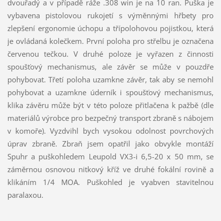
dvouřadý a v případě ráže .308 win je na 10 ran. Puška je
vybavena pistolovou rukojetí s výměnnými hřbety pro
zlepšení ergonomie úchopu a třípolohovou pojistkou, která
je ovládaná kolečkem. První poloha pro střelbu je označena
červenou tečkou. V druhé poloze je vyřazen z činnosti
spoušťový mechanismus, ale závěr se může v pouzdře
pohybovat. Třetí poloha uzamkne závěr, tak aby se nemohl
pohybovat a uzamkne úderník i spoušťový mechanismus,
klika závěru může být v této poloze přitlačena k pažbě (dle
materiálů výrobce pro bezpečný transport zbraně s nábojem
v komoře). Vyzdvihl bych vysokou odolnost povrchových
úprav zbraně. Zbraň jsem opatřil jako obvykle montáží
Spuhr a puškohledem Leupold VX3-i 6,5-20 x 50 mm, se
záměrnou osnovou nitkový kříž ve druhé fokální rovině a
klikáním 1/4 MOA. Puškohled je vyabven stavitelnou
paralaxou.