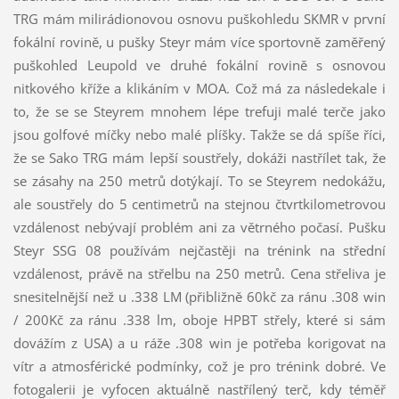
TRG mám milirádionovou osnovu puškohledu SKMR v první
fokální rovině, u pušky Steyr mám více sportovně zaměřený
puškohled Leupold ve druhé fokální rovině s osnovou
nitkového kříže a klikáním v MOA. Což má za následekale i
to, že se se Steyrem mnohem lépe trefuji malé terče jako
jsou golfové míčky nebo malé plíšky. Takže se dá spíše říci,
že se Sako TRG mám lepší soustřely, dokáži nastřílet tak, že
se zásahy na 250 metrů dotýkají. To se Steyrem nedokážu,
ale soustřely do 5 centimetrů na stejnou čtvrtkilometrovou
vzdálenost nebývají problém ani za větrného počasí. Pušku
Steyr SSG 08 používám nejčastěji na trénink na střední
vzdálenost, právě na střelbu na 250 metrů. Cena střeliva je
snesitelnější než u .338 LM (přibližně 60kč za ránu .308 win
/ 200Kč za ránu .338 lm, oboje HPBT střely, které si sám
dovážím z USA) a u ráže .308 win je potřeba korigovat na
vítr a atmosférické podmínky, což je pro trénink dobré. Ve
fotogalerii je vyfocen aktuálně nastřílený terč, kdy téměř