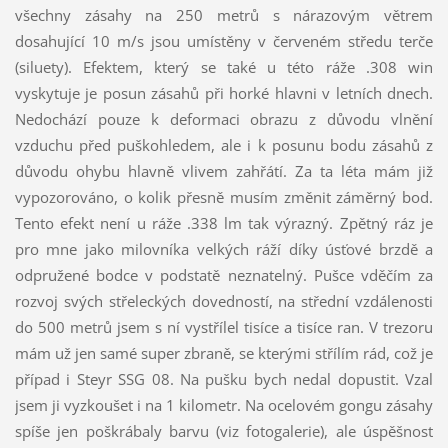
všechny zásahy na 250 metrů s nárazovým větrem
dosahující 10 m/s jsou umístěny v červeném středu terče
(siluety). Efektem, který se také u této ráže .308 win
vyskytuje je posun zásahů při horké hlavni v letních dnech.
Nedochází pouze k deformaci obrazu z důvodu vlnění
vzduchu před puškohledem, ale i k posunu bodu zásahů z
důvodu ohybu hlavně vlivem zahřátí. Za ta léta mám již
vypozorováno, o kolik přesně musím změnit záměrný bod.
Tento efekt není u ráže .338 lm tak výrazný. Zpětný ráz je
pro mne jako milovníka velkých ráží díky úsťové brzdě a
odpružené bodce v podstatě neznatelný.
Pušce vděčím za
rozvoj svých střeleckých dovedností, na střední vzdálenosti
do 500 metrů jsem s ní vystřílel tisíce a tisíce ran.
V trezoru
mám už jen samé super zbraně, se kterými střílím rád, což je
případ i Steyr SSG 08. Na pušku bych nedal dopustit. Vzal
jsem ji vyzkoušet i na 1 kilometr.
Na ocelovém gongu zásahy
spíše jen poškrábaly barvu (viz fotogalerie), ale úspěšnost