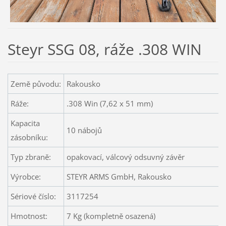
Steyr SSG 08, ráže .308 WIN
Země původu:
Rakousko
Ráže:
.308 Win (7,62 x 51 mm)
Kapacita
10 nábojů
zásobníku:
Typ zbraně:
opakovací, válcový odsuvný závěr
Výrobce:
STEYR ARMS GmbH, Rakousko
Sériové číslo:
3117254
Hmotnost:
7 Kg (kompletně osazená)