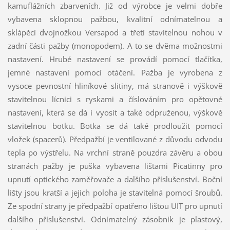
kamuflážních zbarveních. Již od výrobce je velmi dobře
vybavena sklopnou pažbou, kvalitní odnímatelnou a
sklápěcí dvojnožkou Versapod a třetí stavitelnou nohou v
zadní části pažby (monopodem). A to se dvěma možnostmi
nastavení. Hrubé nastavení se provádí pomocí tlačítka,
jemné nastavení pomocí otáčení. Pažba je vyrobena z
vysoce pevnostní hliníkové slitiny, má stranově i výškově
stavitelnou lícnici s ryskami a číslováním pro opětovné
nastavení, která se dá i vyosit a také odpruženou, výškově
stavitelnou botku. Botka se dá také prodloužit pomocí
vložek (spacerů). Předpažbí je ventilované z důvodu odvodu
tepla po výstřelu. Na vrchní straně pouzdra závěru a obou
stranách pažby je puška vybavena lištami Picatinny pro
upnutí optického zaměřovače a dalšího příslušenství. Boční
lišty jsou kratší a jejich poloha je stavitelná pomocí šroubů.
Ze spodní strany je předpažbí opatřeno lištou UIT pro upnutí
dalšího příslušenství. Odnímatelný zásobník je plastový,