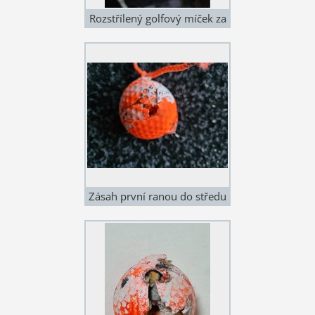
Rozstřílený golfový míček za
jedno odpoledne (250 m)
Zásah první ranou do středu
míčku na 250 metrů