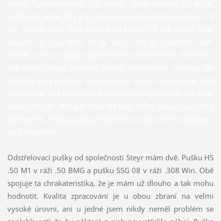
náboji. Vyzkoušeno na 250 metrů - 5 ran sosutřel 0,2 MOA,
3-střel do jedné díry a 9 ran do červeného středu siluety o 5
cm, desátá rána byla mířená na hlavu. Už tak úplně vždy
neplatí, co píšu níže, že se Sako TRG 42 nastřílím lépe.
Jednak jsem za dobu covidu střílel především se Steyrem a
pak nové náboje přesnost zlepšily neskutečně. Pravdou ale
zůstává, že s rostoucí vzdáleností a sílícím větrem nad 500
metrů mají obě mé pušky Sako TRG v magnumové ráži stále
navrch. S ráží .308 win mne tak baví střílet nejvíce na 250 a
500 metrů, i když puška je schopna zasahovat i na kilometr,
viz fotogalerie.
Odstřelovací pušky od společnosti Steyr mám dvě. Pušku HS
.50 M1 v ráži .50 BMG a pušku SSG 08 v ráži .308 Win. Obě
spojuje ta chrakateristika, že je mám už dlouho a tak mohu
hodnotit. Kvalita zpracování je u obou zbraní na velmi
vysoké úrovni, ani u jedné jsem nikdy neměl problém se