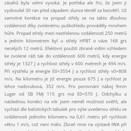
zásahů byla velmi vysoká. Je potřeba ale říci, že jsem ji
vyzkoušel 30 ran před západem slunce téměř za bezvětří. Už
samotné korekce na propad střely se na takto dlouhou
vzdálenost díky zvolenému puškohledu prováděly mnohem
hůře. Propad střely mezi nastřelenou vzdáleností 250 metrů
a jedním kilometrem byl u střely HPBT o váze 168 grs
necelých 12 metrů. Efektivní použití zbraně vidím vzhledem
ke zvolené ráži tak do vzdálenosti 600 metrů, kdy energie
střely je 1327 J a rychlost střely v 600 metrech je 494 m/s.
Při výstřelu je energie E0=3554 J a rychlost střely v0=808
m/s. Na kilometru je již energie pouze 675 J a rychlost je
lehce nadzvuková, 352 m/s. Pro porovnání náboj 9mm
Luger od SB FMJ 115 grs má E0=570 J. Odchylku a
následnou korekci na vítr jsem neměl možnost ověřit, ale
vychází dle balistických tabulek pro výše uvedenou střelu ve
vzdálenosti jednoho kilometru na 0,61 metru při rychlosti
větru 1 m/s, což není málo. Zbraň mne na výstavě IWA při