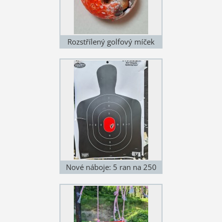
Rozstřílený golfový míček
(250 m)
Nové náboje: 5 ran na 250
metrů