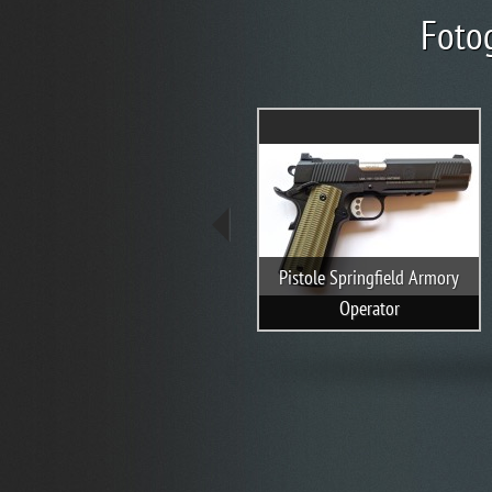
Foto
Novinka Springfieldu: pistole
Prodigy na obálce amerického
Pistole Springfield Armory
časopisu Guns&Ammo
Operator