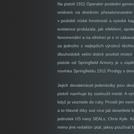
Na pistoli 1911 Operator poslední gener
směrem na dnešním přesaturovaném zbr
v podobě nízké hmotnosti a vysoké kapa
existence prokázala, jak efektivní, spo
fenomenální a na střelnici je s ní zábav
za jednoho z nejlepších výrobců těchto
dlouhodobě velmi dobré pověsti místní 
pistole od Springfield Armory je s ús
novinka Springfieldu 1911 Prodigy s dv
Jejich devatenácet jedenáctky jsou des
pistolí navrhuje by zasloužil metál. A v
když je vezmete do ruky. Prostě jim nem
a to hlavně díky své více jak desetileté 
jednotek US navy SEALs, Chris Kyle. Kd
mimo jiné redaktor ptal, jakou používa