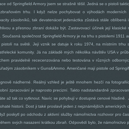
ace od Springfield Armory jsem se strašně těšil. Jedná se o pistoli ta
aňovém trhu. I když nelze pochybovat o výhodách moderních plast
city zásobníků, tak devatenácet jedenáctka zůstává stále oblíbená i
lehlivou a přesnou zbraní dokáže být. Zastavovací účinek její klasické
a. Současná společnost Springfield Armory je na trhu s pistolemi 1911
 pistolí na světě. Její vznik se datuje k roku 1974, na místním trhu 
střelecké komunity. Já na základě mých několika návštěv USA v průb
pěchem pravidelně rececenzována nebo testována v různých odborný
ouřadým zásobníkem v Guns&Ammo. Američané mají pistole od Springifie
ignově nádherné. Reálný vzhled je ještě mnohem hezčí na fotografií
ýrobní zpracování je naprosto precizní. Takto nadstandardně zpracovan
áte až tak co vytknout. Navíc se pohybují v dostupné cenové hladině. J
bohaté historii. Dost ji také proslavil jeden z nejznámějších americkýc
yž poskytl po odchodu z aktivní služby námořnictva rozhovor pro časo
l během svých nasazení krátkou zbraň. Odpovědí bylo, že námořnictvo p