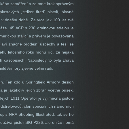
ktického zaměření a za mne krok správným
ových „striker fired“ pistolí, hlavně
 v dnešní době. Za více jak 100 let své
 ráže .45 ACP s 230 grainovou střelou je
 americkou stálicí a právem je považována
slaví značné prodejní úspěchy a těší se
ěhu letošního roku mohu říci, že nějaká
ch časopisech. Naposledy to byla žhavá
ld Armory zjevně velmi rádi.
ch. Ten kdo u Springfield Armory design
á je jakákoliv jejich zbraň včetně pušek,
ejich 1911 Operator je výjimečná pistole
h odstřelovačů, člen speciálních námořních
pis NRA Shooting Illustrated, tak se ho
oužívá pistoli SIG P226, ale on že nemá