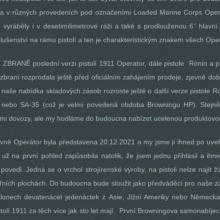
éta v různých provedeních pod označeními Loaded Marine Corps Ope
e vyráběly i v desetimilimetrové ráži a také s prodlouženou 6’’ hlavní
íslušenství na rámu pistolí a ten je charakteristickým znakem všech Op
E ZBRANĚ poslední verzi pistolí 1911 Operator, dále pistole Ronin a 
zbraní rozprodala ještě před oficiálním zahájením prodeje, zjevně dob
 naše nabídka skladových zásob rozroste ještě o další verze pistole 
ry nebo SA-35 (což je velmi povedená obdoba Browningu HP). Stejn
mi dovozy, ale my hodláme do budoucna nabízet ucelenou produktovou
vně Operátor byla představena 20.12.2021 a my jsme ji ihned po uveřej
na první pohled zapůsobila natolik, že jsem jednu přihlásil a ihned j
povedl. Jedná se o vrchol strojírenské výroby, na pistoli nelze nají
třních plochách. Do budoucna bude sloužit jako předváděcí pro naše zák
klonech devatenácet jedenáctek z Asie, Jižní Ameriky nebo Německa. 
olí 1911 za těch více jak sto let mají. První Browningova samonabíjec