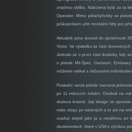
značnou oblibu. Nabízena byla za ta l
Operator. Mimo pětačtyřicítky se pistol
průkopníkem užití montážní lišty pro př
Aktuálně jsme dovezli do společnosti 3
Victor. Ve výsledku se část dovezených 
Jednalo se o první část dodávky, kdy se
o pistole Mil-Spec, Garisson, Emissa
můžeme setkat s občasnými individuální
Poslední verze pistole nazvaná jednoslo
po 11 měsících čekání. Osobně na mě už 
doslova krásná. Její design se opravdu 
nebo stopy po nástrojích a to ani na vni
uvažují stejně jako já a nesáhnou po 
zkušenostech, které v USA s výrobou pist