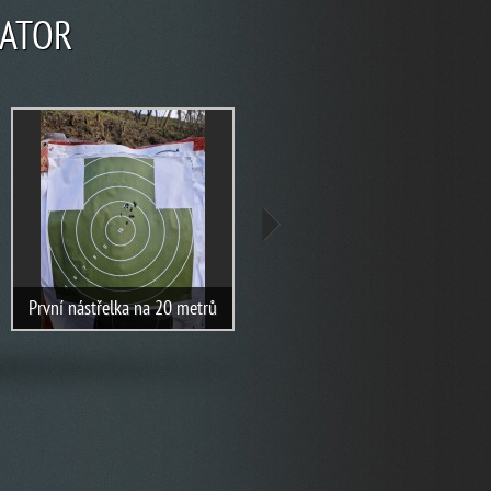
RATOR
Nástřelka na 20 metrů po 50
První nástřelka na 20 metrů
ranách (mířeno doleva dolů)