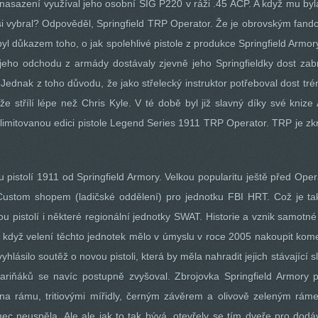
i nasazení využíval jeho osobní SIG P220 v ráži .45 ACP. A když mu by
 si vybral? Odpověděl, Springfield TRP Operator. Že je obrovským fand
 byl důkazem toho, o jak spolehlivé pistole z produkce Springfield Armo
 jeho odchodu z armády dostávaly zjevně jeho Springfieldky dost zabrat
. Jednak z toho důvodu, že jako střelecký instruktor potřeboval dost tré
, že střílí lépe než Chris Kyle. V té době byl již slavný díky své kni
limitovanou edici pistole Legend Series 1911 TRP Operator. TRP je zkra
u pistolí 1911 od Springfield Armory. Velkou popularitu ještě před Ope
ch Custom shopem (ladičské oddělení) pro jednotku FBI HRT. Což je ta
ou pistolí i některé regionální jednotky SWAT. Historie a vznik samotné
když velení těchto jednotek mělo v úmyslu v roce 2005 nakoupit komer
lásilo soutěž o novou pistoli, která by měla nahradit jejich stávající s
iňáků se navíc postupně zvyšoval. Zbrojovka Springfield Armory pře
 rámu, tritiovými mířidly, černým závěrem a olivově zeleným ráme
c neuspěla. Ale ale jak to tak bývá, otevřely se tím dveře pro dodávky