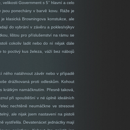
, velikosti Government s 5’’ hlavní a celo
é jsou ponechány v barvě kovu. Ráže je
 je klasická Browningova konstukce, ale
dají do vybrání v závěru a pokles/výkyv
kou, lištou pro příslušenství na rámu se
toli cokoliv ladit nebo do ní nějak dále
je to poctivý kus železa, váží bez nábojů
ocí něho natáhnout závěr nebo v případě
ploše drážkovaná proti odleskům. Kohout
, s krátkým namáčknutím. Přesně taková,
nul při spouštěšní v né úplně ideálních
střelec nechtěně neumáčkne ve stresové
elný, ale nijak jsem nastavení na pistoli
ě vystřelila. Devatenácet jednáctky mají