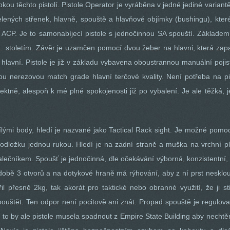
bkou těchto pistolí. Pistole Operator je vyráběna v jedné jediné variantě
lených střenek, hlavně, spouště a hlavňové objímky (bushingu), kter
5 ACP. Je to samonabíjecí pistole s jednočinnou SA spouští. Základem
. stoletím. Závěr je uzamčen pomocí dvou žeber na hlavni, která zapa
hlavní. Pistole je již v základu vybavena oboustrannou manuální pojist
nou nerezovou match grade hlavní terčové kvality. Není potřeba na pis
ektně, alespoň k mé plné spokojenosti již po vybalení. Je ale těžká, 
lými body, hledí je nazvané jako Tactical Rack sight. Je možné pom
ou podložku jednou rukou. Hledí je na zadní straně a muška na vrchní 
palečníkem. Spoušť je jednočinná, dle očekávání výborná, konzistentní
době 3 otvorů a na dotykové hraně má rýhování, aby z ní prst nesklouz
l přesně 2kg, tak akorát pro taktické nebo obranné využití, že ji 
pouštět. Ten odpor není pocitově ani znát. Propad spouště je regulovat
 to by ale pistole musela spadnout z Empire State Building aby nechtěn