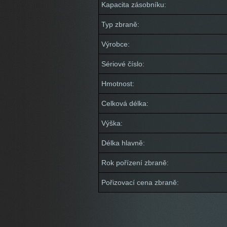
Kapacita zásobníku:
Typ zbraně:
Výrobce:
Sériové číslo:
Hmotnost:
Celková délka:
Výška:
Délka hlavně:
Rok pořízení zbraně:
Pořizovací cena zbraně: