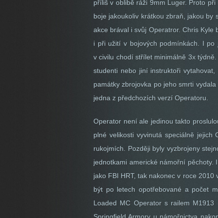
příliš v oblibě ráži 9mm Luger. Proto př
boje jakoukoliv krátkou zbraň, jakou by
akce brával i svůj Operatror. Chris Kyle
i při užití v bojových podmínkách. I po
v civilu chodí střílet minimálně 3x týdně
studenti nebo jiní instruktoři vytahovat
památky zbrojovka po jeho smrti vydala 
jedna z předchozích verzí Operatoru.
Operator není ale jedinou takto proslulo
plné velikosti vyvinutá speciálně jeji
rukojmích. Později byly vyzbrojeny stejn
jednotkami americké námořní pěchoty. I 
jako FBI HRT, tak nakonec v roce 2010 vyh
být po letech opotřebované a počet mar
Loaded MC Operator s railem M1913 na
Springfield Armory u námořnictva nakone