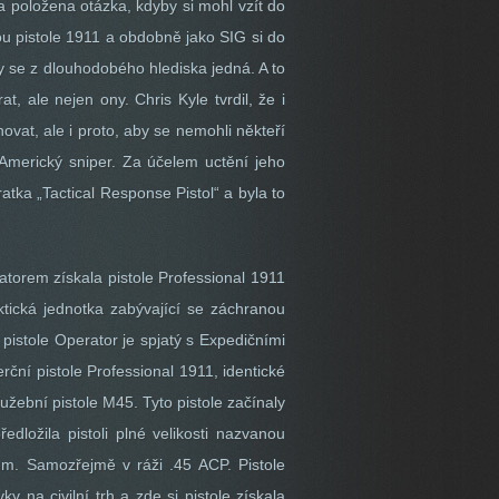
la položena otázka, kdyby si mohl vzít do
ou pistole 1911 a obdobně jako SIG si do
ry se z dlouhodobého hlediska jedná. A to
, ale nejen ony. Chris Kyle tvrdil, že i
novat, ale i proto, aby se nemohli někteří
ze Americký sniper. Za účelem uctění jeho
tka „Tactical Response Pistol“ a byla to
ratorem získala pistole Professional 1911
ktická jednotka zabývající se záchranou
 pistole Operator je spjatý s Expedičními
ční pistole Professional 1911, identické
lužební pistole M45. Tyto pistole začínaly
dložila pistoli plné velikosti nazvanou
m. Samozřejmě v ráži .45 ACP. Pistole
 na civilní trh a zde si pistole získala