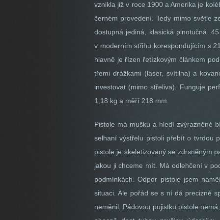
vznikla již v roce 1900 a Amerika je kolé
černém provedení. Tedy mimo světle ze
dostupná jediná, klasická plnotučná .4
v moderním střihu korespondujícím s 21
hlavně je řízen řetízkovým článkem pod 
třemi drážkami (laser, svítilna) a kova
investovat (mimo střeliva). Funguje perf
1,18 kg a měří 218 mm.
Pistole má mušku a hledí zvýrazněné bí
selhaní výstřelu pistoli přebít o tvrd
pistole je skeletizovaný se zdrsněným 
jakou ji chceme mít. Má odlehčení v po
podmínkách. Odpor pistole jsem naměři
situaci. Ale pořád se s ní dá precizně s
neměnil. Pádovou pojistku pistole nemá,