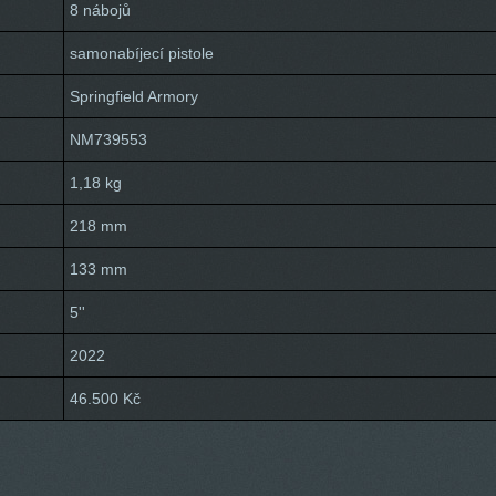
8 nábojů
samonabíjecí pistole
Springfield Armory
NM739553
1,18 kg
218 mm
133 mm
5''
2022
46.500 Kč