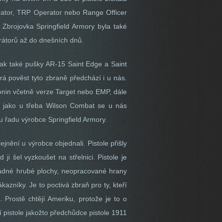
rator, TRP Operator nebo Range Officer
. Zbrojovka Springfield Armory byla také
erátorů až do dnešních dnů.
pak také pušky AR-15 Saint Edge a Saint
rá pověst tyto zbraně předchází i u nás.
Ronin včetně verze Target nebo EMP, dále
ě jako u třeba Wilson Combat se u nás
 řadu výrobce Springfield Armory.
nění u výrobce objednali. Pistole přišly
i šel vyzkoušet na střelnici. Pistole je
t žádné hrubé plochy, neopracované hrany
azníky. Je to poctivá zbraň pro ty, kteří
Prostě chtějí Ameriku, protože je to o
í pistole jakožto předchůdce pistole 1911