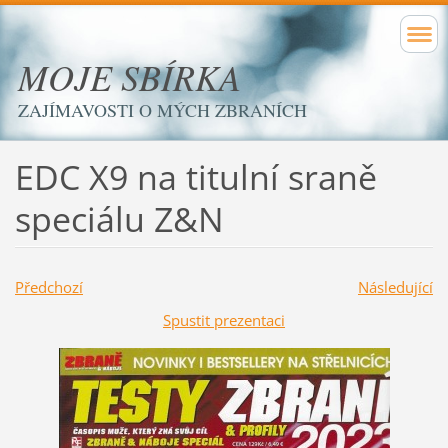
MOJE SBÍRKA
ZAJÍMAVOSTI O MÝCH ZBRANÍCH
EDC X9 na titulní sraně
speciálu Z&N
Předchozí
Následující
Spustit prezentaci